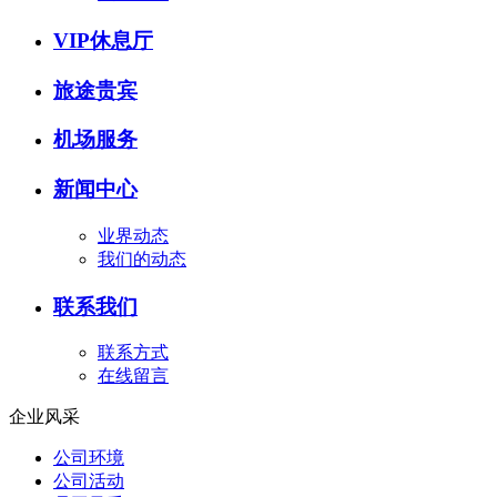
VIP休息厅
旅途贵宾
机场服务
新闻中心
业界动态
我们的动态
联系我们
联系方式
在线留言
企业风采
公司环境
公司活动