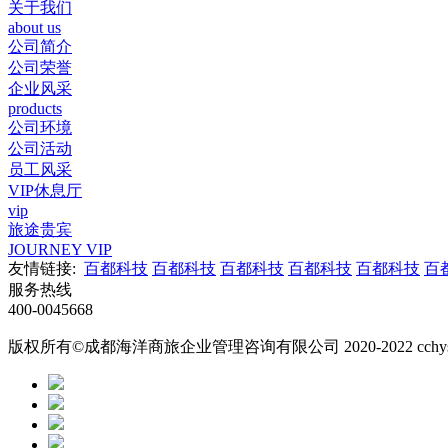
关于我们
about us
公司简介
公司荣誉
企业风采
products
公司环境
公司活动
员工风采
VIP休息厅
vip
旅途贵宾
JOURNEY VIP
友情链接:
百都科技
百都科技
百都科技
百都科技
百都科技
百
服务热线
400-0045668
版权所有©成都海洋商旅企业管理咨询有限公司 2020-2022 cchysl.com 