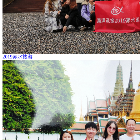
2019赤水旅游