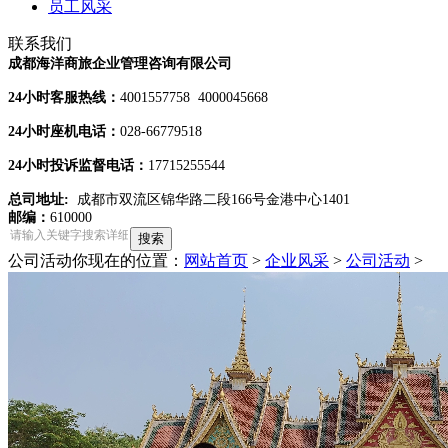
员工风采
联系我们
成都海洋商旅企业管理咨询有限公司
24小时客服热线：
4001557758 4000045668
24小时座机电话：
028-66779518
24小时投诉监督电话：
17715255544
总司地址:
成都市双流区锦华路二段166号金港中心1401
邮编：
610000
公司活动
你现在的位置：
网站首页
>
企业风采
>
公司活动
>