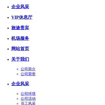
企业风采
VIP休息厅
旅途贵宾
机场服务
网站首页
关于我们
公司简介
公司荣誉
企业风采
公司环境
公司活动
员工风采