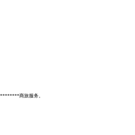
******商旅服务。