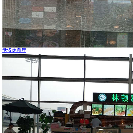
武汉休息厅