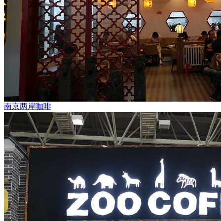
南京两岸咖啡