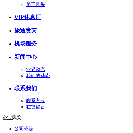
员工风采
VIP休息厅
旅途贵宾
机场服务
新闻中心
业界动态
我们的动态
联系我们
联系方式
在线留言
企业风采
公司环境