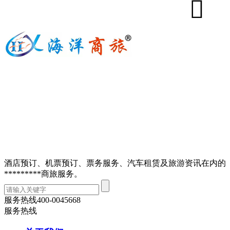
酒店预订、机票预订、票务服务、汽车租赁及旅游资讯在内的
*********商旅服务。
服务热线
400-0045668
服务热线