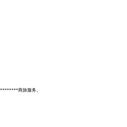
******商旅服务。