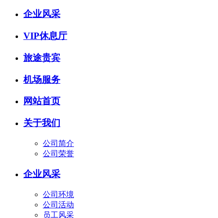
企业风采
VIP休息厅
旅途贵宾
机场服务
网站首页
关于我们
公司简介
公司荣誉
企业风采
公司环境
公司活动
员工风采