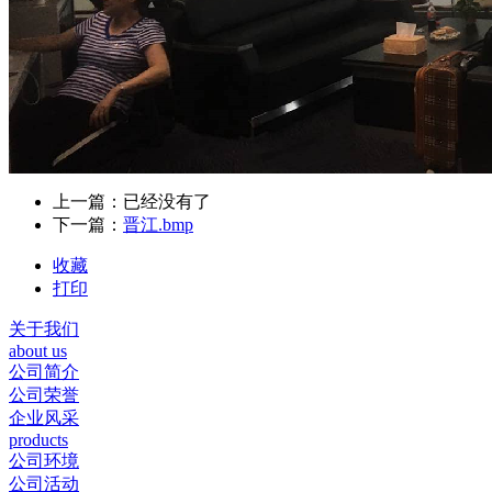
上一篇：已经没有了
下一篇：
晋江.bmp
收藏
打印
关于我们
about us
公司简介
公司荣誉
企业风采
products
公司环境
公司活动